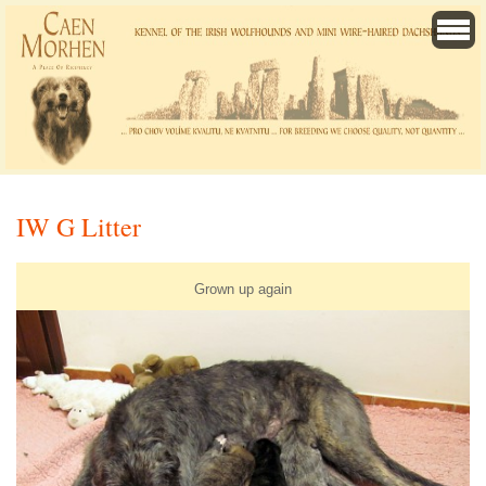
IW G Litter
Grown up again