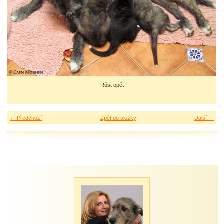
Růst opět
← Předchozí
Zpět do složky
Další →