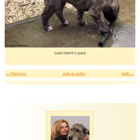
GAIA TAN'HI 5 týdnů
← Předchozí
Zpět do složky
Další →