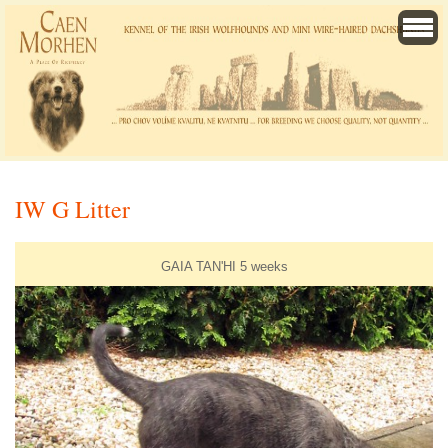
IW G Litter
GAIA TAN'HI 5 weeks