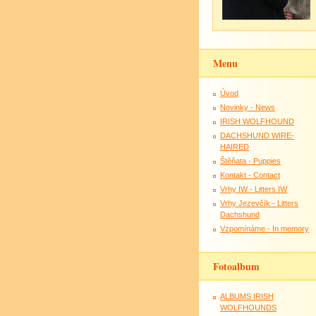
Menu
Úvod
Novinky - News
IRISH WOLFHOUND
DACHSHUND WIRE-
HAIRED
Štěňata - Puppies
Kontakt - Contact
Vrhy IW - Litters IW
Vrhy Jezevčík - Litters
Dachshund
Vzpomínáme - In memory
Fotoalbum
ALBUMS IRISH
WOLFHOUNDS