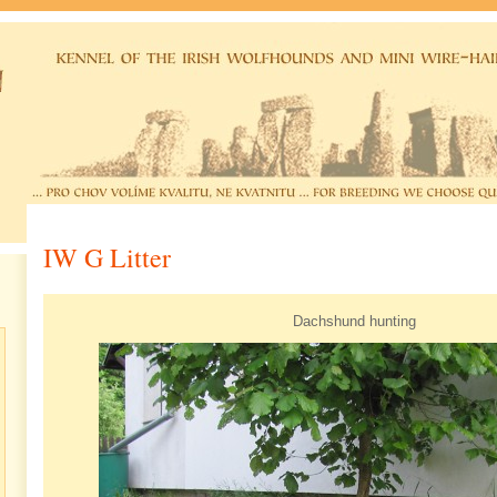
IW G Litter
Dachshund hunting