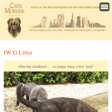
IW G Litter
After big cloudburst .... so puppy enjoy a first "pool"