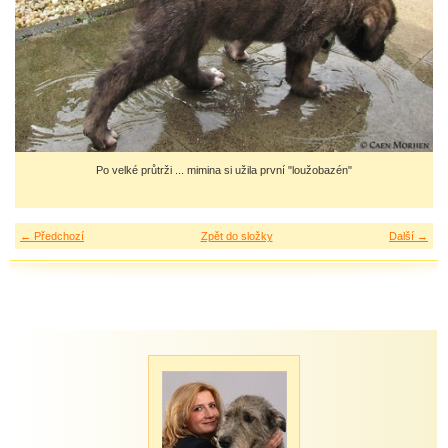
Po velké průtrži ... mimina si užila první "loužobazén"
← Předchozí
Zpět do složky
Další →