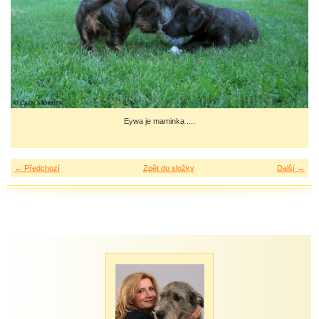
Eywa je maminka ....
← Předchozí
Zpět do složky
Další →