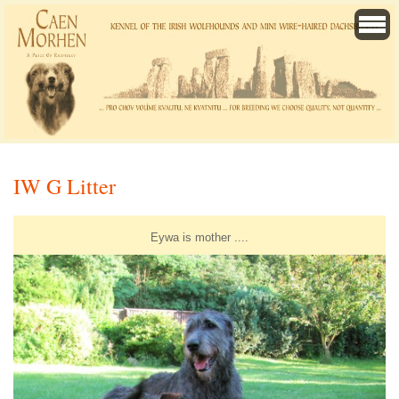
IW G Litter
Eywa is mother ....