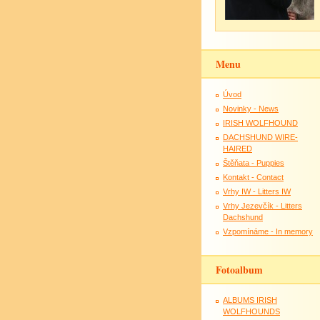
Menu
Úvod
Novinky - News
IRISH WOLFHOUND
DACHSHUND WIRE-
HAIRED
Štěňata - Puppies
Kontakt - Contact
Vrhy IW - Litters IW
Vrhy Jezevčík - Litters
Dachshund
Vzpomínáme - In memory
Fotoalbum
ALBUMS IRISH
WOLFHOUNDS