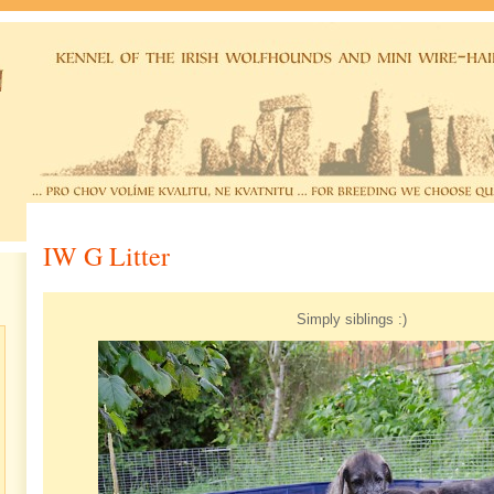
IW G Litter
Simply siblings :)