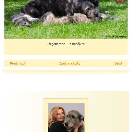
Tři generace ... s babiškou
← Předchozí
Zpět do složky
Další →