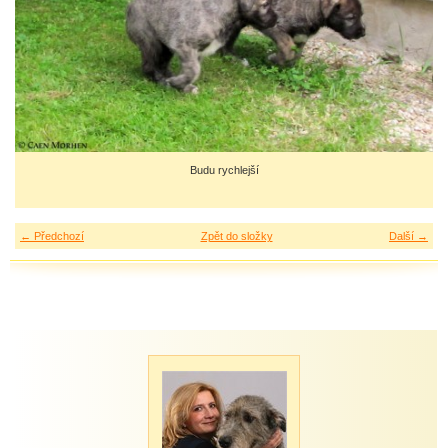
Budu rychlejší
← Předchozí
Zpět do složky
Další →