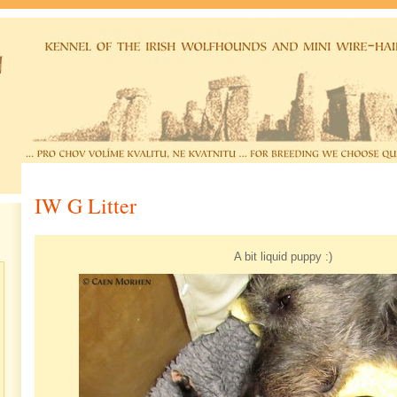
IW G Litter
A bit liquid puppy :)