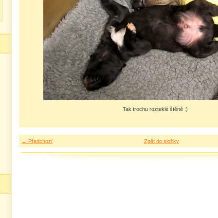
Tak trochu rozteklé štěně :)
← Předchozí
Zpět do složky