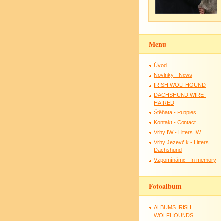
Menu
Úvod
Novinky - News
IRISH WOLFHOUND
DACHSHUND WIRE-
HAIRED
Štěňata - Puppies
Kontakt - Contact
Vrhy IW - Litters IW
Vrhy Jezevčík - Litters
Dachshund
Vzpomínáme - In memory
Fotoalbum
ALBUMS IRISH
WOLFHOUNDS