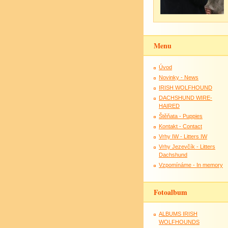
Menu
Úvod
Novinky - News
IRISH WOLFHOUND
DACHSHUND WIRE-
HAIRED
Štěňata - Puppies
Kontakt - Contact
Vrhy IW - Litters IW
Vrhy Jezevčík - Litters
Dachshund
Vzpomínáme - In memory
Fotoalbum
ALBUMS IRISH
WOLFHOUNDS