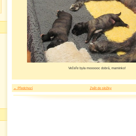
Večeře byla moooooc dobrá, maminko!
← Předchozí
Zpět do složky