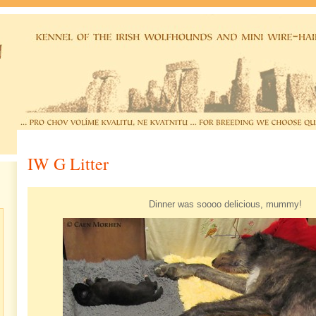
IW G Litter
Dinner was soooo delicious, mummy!