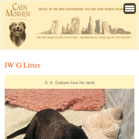
IW G Litter
G. A. Graham love his lamb