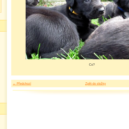
Co?
← Předchozí
Zpět do složky