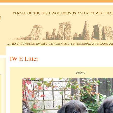
IW E Litter
What?