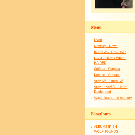
Menu
Úvod
Novinky - News
IRISH WOLFHOUND
DACHSHUND WIRE-
HAIRED
Štěňata - Puppies
Kontakt - Contact
Vrhy IW - Litters IW
Vrhy Jezevčík - Litters
Dachshund
Vzpomínáme - In memory
Fotoalbum
ALBUMS IRISH
WOLFHOUNDS