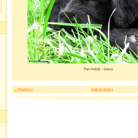
Pan Hnědý - únava
← Předchozí
Zpět do složky