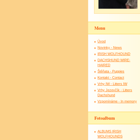
Menu
Úvod
Novinky - News
IRISH WOLFHOUND
DACHSHUND WIRE-
HAIRED
Štěňata - Puppies
Kontakt - Contact
Vrhy IW - Litters IW
Vrhy Jezevčík - Litters
Dachshund
Vzpomínáme - In memory
Fotoalbum
ALBUMS IRISH
WOLFHOUNDS