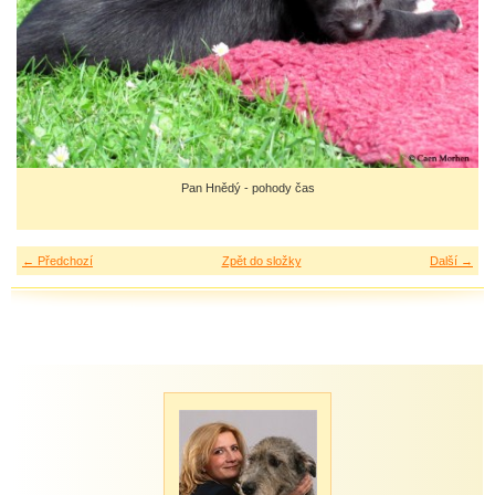
Pan Hnědý - pohody čas
← Předchozí
Zpět do složky
Další →