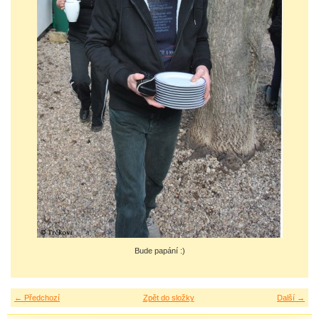
Bude papání :)
← Předchozí
Zpět do složky
Další →