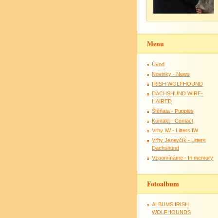
Menu
Úvod
Novinky - News
IRISH WOLFHOUND
DACHSHUND WIRE-
HAIRED
Štěňata - Puppies
Kontakt - Contact
Vrhy IW - Litters IW
Vrhy Jezevčík - Litters
Dachshund
Vzpomínáme - In memory
Fotoalbum
ALBUMS IRISH
WOLFHOUNDS