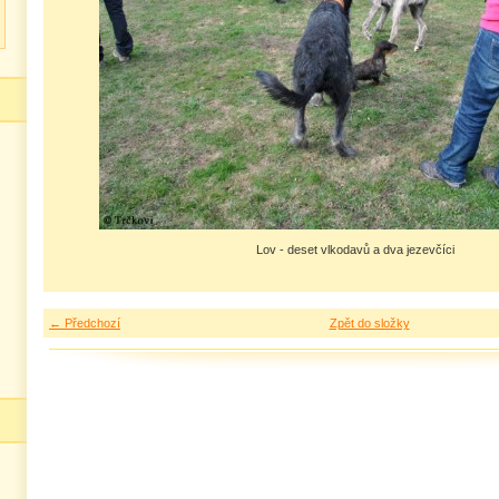
Lov - deset vlkodavů a dva jezevčíci
← Předchozí
Zpět do složky