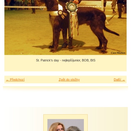
St. Patrick's day - nejlepšíjunior, BOB, BIS
← Předchozí
Zpět do složky
Další →