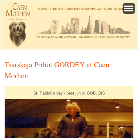
Tsarskaja Prihot GORDEY at Caen
Morhen
St. Patrick's day - best junior, BOB, BIS