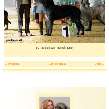
St. Patrick's day - nejlepší junior
← Předchozí
Zpět do složky
Další →