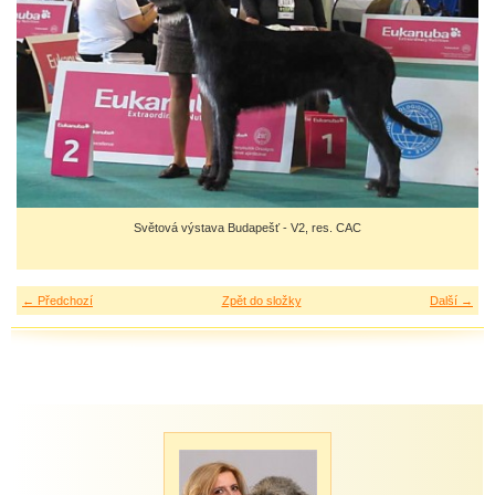
Světová výstava Budapešť - V2, res. CAC
← Předchozí
Zpět do složky
Další →