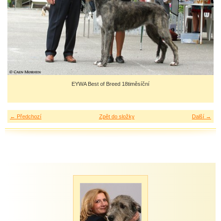
EYWA Best of Breed 18timěsíční
← Předchozí
Zpět do složky
Další →