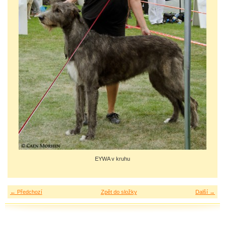
EYWA v kruhu
← Předchozí
Zpět do složky
Další →