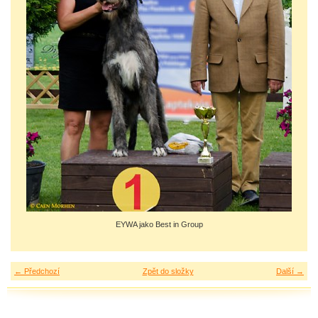
EYWA jako Best in Group
← Předchozí
Zpět do složky
Další →