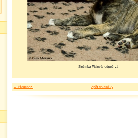
Slečinka Fialová, odpočívá
← Předchozí
Zpět do složky