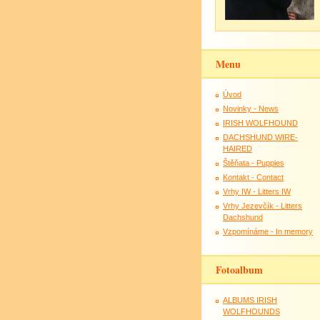
Menu
Úvod
Novinky - News
IRISH WOLFHOUND
DACHSHUND WIRE-
HAIRED
Štěňata - Puppies
Kontakt - Contact
Vrhy IW - Litters IW
Vrhy Jezevčík - Litters
Dachshund
Vzpomínáme - In memory
Fotoalbum
ALBUMS IRISH
WOLFHOUNDS