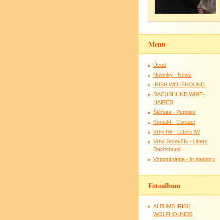
Menu
Úvod
Novinky - News
IRISH WOLFHOUND
DACHSHUND WIRE-
HAIRED
Štěňata - Puppies
Kontakt - Contact
Vrhy IW - Litters IW
Vrhy Jezevčík - Litters
Dachshund
Vzpomínáme - In memory
Fotoalbum
ALBUMS IRISH
WOLFHOUNDS