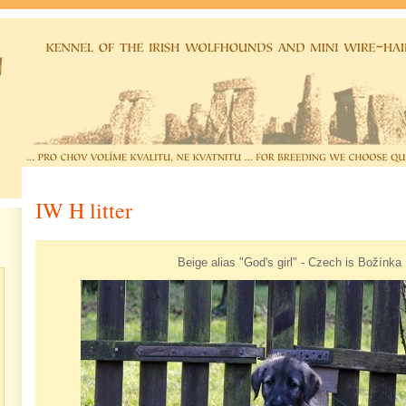
IW H litter
Beige alias "God's girl" - Czech is Božínka