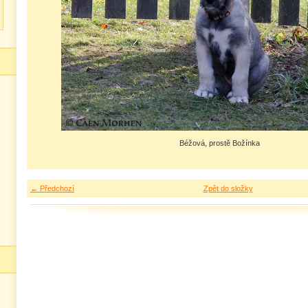
Béžová, prostě Božínka
← Předchozí
Zpět do složky