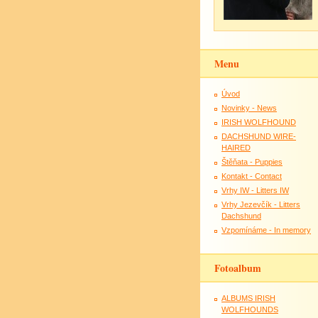
Menu
Úvod
Novinky - News
IRISH WOLFHOUND
DACHSHUND WIRE-
HAIRED
Štěňata - Puppies
Kontakt - Contact
Vrhy IW - Litters IW
Vrhy Jezevčík - Litters
Dachshund
Vzpomínáme - In memory
Fotoalbum
ALBUMS IRISH
WOLFHOUNDS