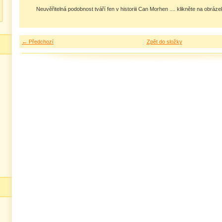
Neuvěřitelná podobnost tváří fen v historiii Can Morhen .... klikněte na obráz
← Předchozí
Zpět do složky