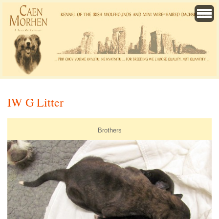
IW G Litter
Brothers