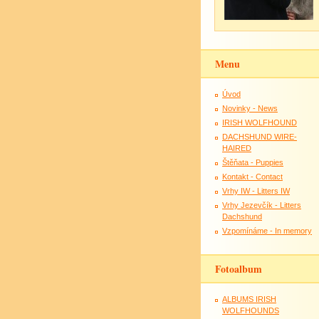
Menu
Úvod
Novinky - News
IRISH WOLFHOUND
DACHSHUND WIRE-
HAIRED
Štěňata - Puppies
Kontakt - Contact
Vrhy IW - Litters IW
Vrhy Jezevčík - Litters
Dachshund
Vzpomínáme - In memory
Fotoalbum
ALBUMS IRISH
WOLFHOUNDS