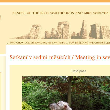
Setkání v sedmi měsících / Meeting in se
Flynn pose