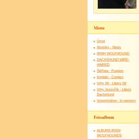
Menu
Úvod
Novinky - News
IRISH WOLFHOUND
DACHSHUND WIRE-
HAIRED
Štěňata - Puppies
Kontakt - Contact
Vrhy IW - Litters IW
Vrhy Jezevčík - Litters
Dachshund
Vzpomínáme - In memory
Fotoalbum
ALBUMS IRISH
WOLFHOUNDS