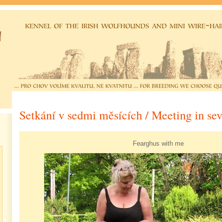
Setkání v sedmi měsících / Meeting in se
Fearghus with me