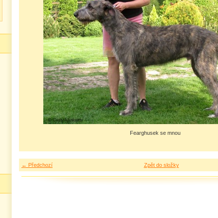
Fearghusek se mnou
← Předchozí
Zpět do složky