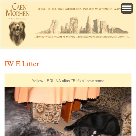
IW E Litter
Yellow - ERLINA alias "Eliška" new home