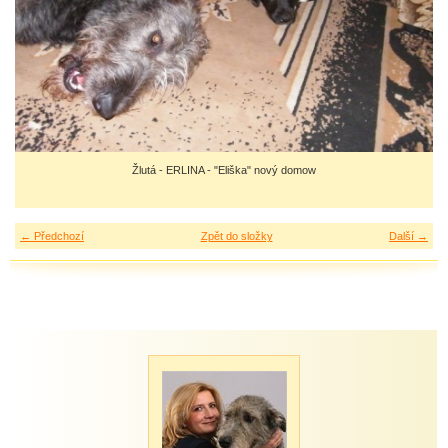
Žlutá - ERLINA - "Eliška" nový domow
← Předchozí
Zpět do složky
Další →