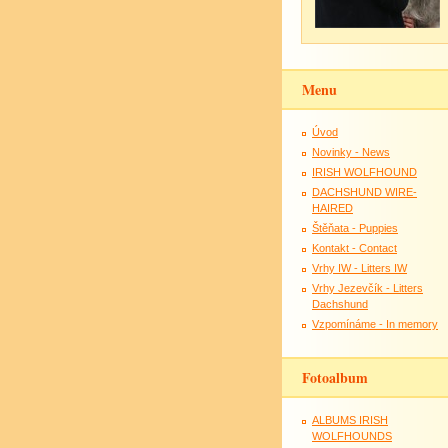
Menu
Úvod
Novinky - News
IRISH WOLFHOUND
DACHSHUND WIRE-
HAIRED
Štěňata - Puppies
Kontakt - Contact
Vrhy IW - Litters IW
Vrhy Jezevčík - Litters
Dachshund
Vzpomínáme - In memory
Fotoalbum
ALBUMS IRISH
WOLFHOUNDS