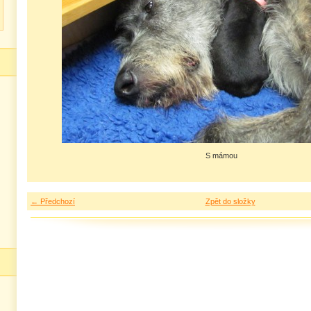
S mámou
← Předchozí
Zpět do složky