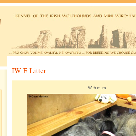
IW E Litter
With mum