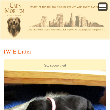
IW E Litter
So, soooo tired