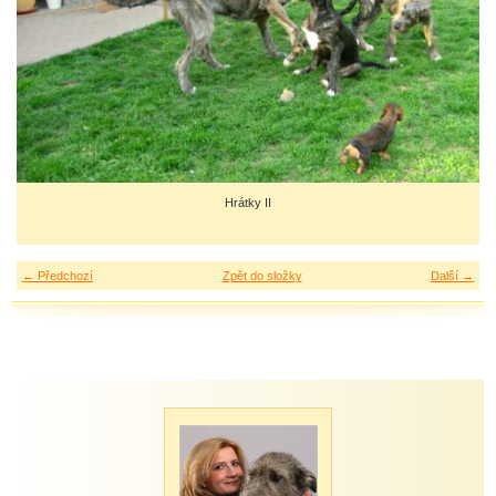
Hrátky II
← Předchozí
Zpět do složky
Další →