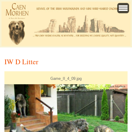
IW D Litter
Game_II_4_09.jpg