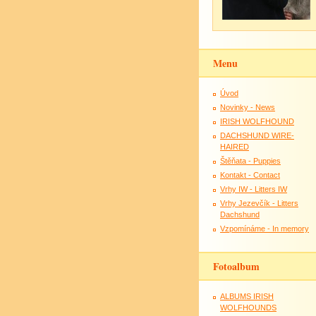
Menu
Úvod
Novinky - News
IRISH WOLFHOUND
DACHSHUND WIRE-
HAIRED
Štěňata - Puppies
Kontakt - Contact
Vrhy IW - Litters IW
Vrhy Jezevčík - Litters
Dachshund
Vzpomínáme - In memory
Fotoalbum
ALBUMS IRISH
WOLFHOUNDS