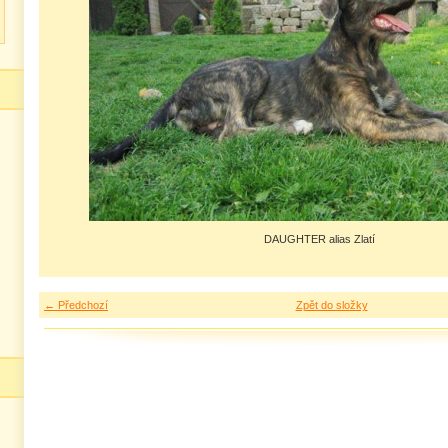
DAUGHTER alias Zlatí
← Předchozí
Zpět do složky