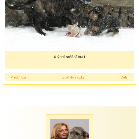
6 týdnů sněžná hra I
← Předchozí
Zpět do složky
Další →