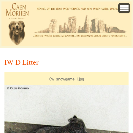
IW D Litter
6w_snowgame_I.jpg