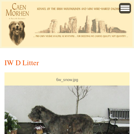
IW D Litter
6w_snow.jpg