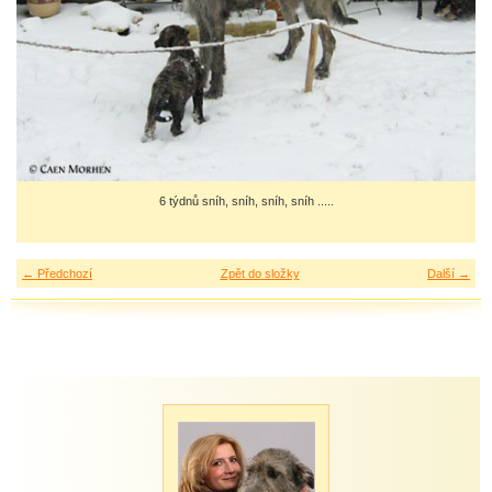
6 týdnů sníh, sníh, sníh, sníh .....
← Předchozí
Zpět do složky
Další →