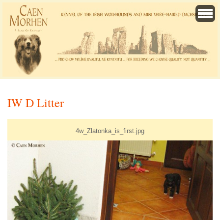
IW D Litter
4w_Zlatonka_is_first.jpg