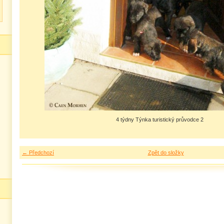
4 týdny Týnka turistický průvodce 2
← Předchozí
Zpět do složky