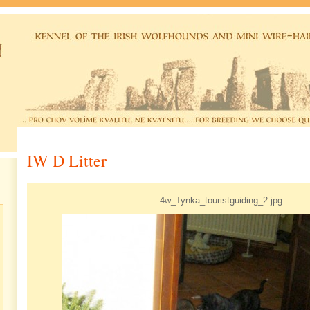
IW D Litter
4w_Tynka_touristguiding_2.jpg