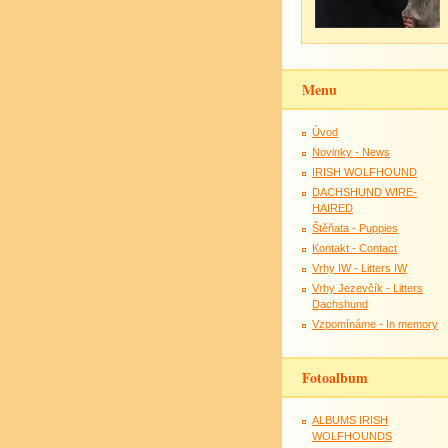
Menu
Úvod
Novinky - News
IRISH WOLFHOUND
DACHSHUND WIRE-
HAIRED
Štěňata - Puppies
Kontakt - Contact
Vrhy IW - Litters IW
Vrhy Jezevčík - Litters
Dachshund
Vzpomínáme - In memory
Fotoalbum
ALBUMS IRISH
WOLFHOUNDS