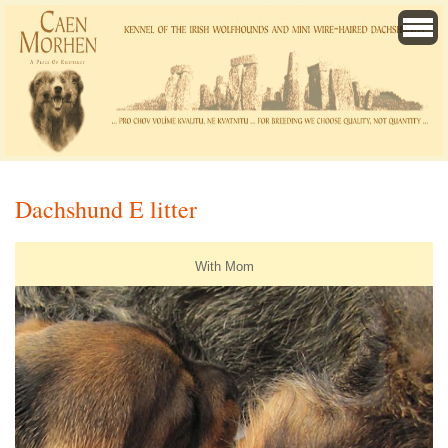
Dachshund E litter
With Mom