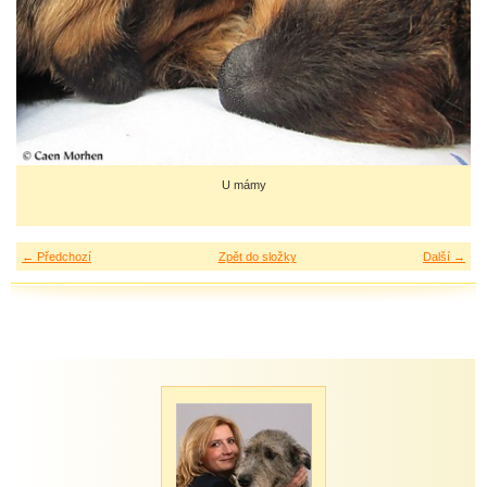
U mámy
← Předchozí
Zpět do složky
Další →