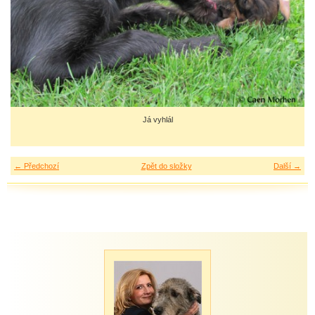
Já vyhlál
← Předchozí
Zpět do složky
Další →