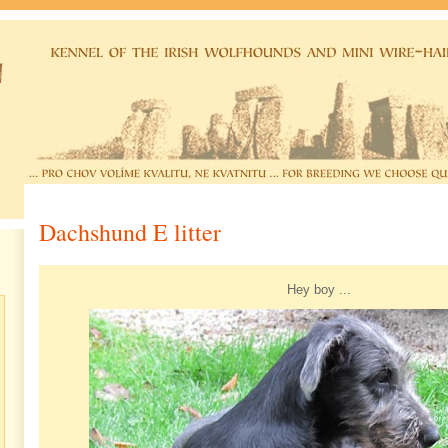
Dachshund E litter
Hey boy ...