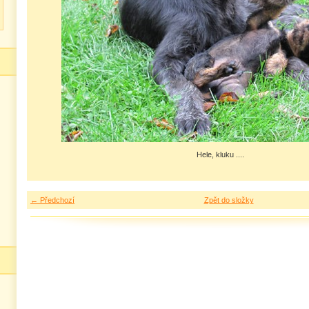
Hele, kluku ....
← Předchozí
Zpět do složky