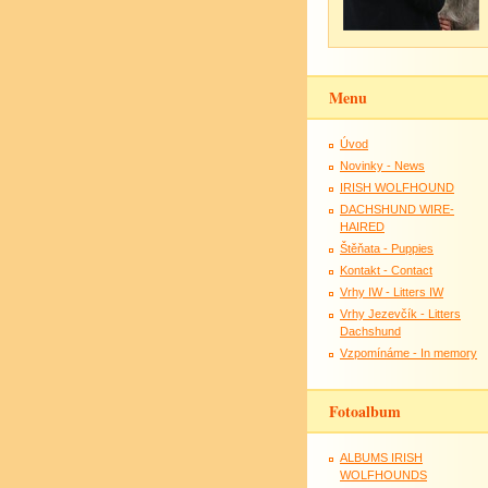
Menu
Úvod
Novinky - News
IRISH WOLFHOUND
DACHSHUND WIRE-
HAIRED
Štěňata - Puppies
Kontakt - Contact
Vrhy IW - Litters IW
Vrhy Jezevčík - Litters
Dachshund
Vzpomínáme - In memory
Fotoalbum
ALBUMS IRISH
WOLFHOUNDS