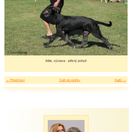
Itálie, výstava - pěkný pohyb
← Předchozí
Zpět do složky
Další →