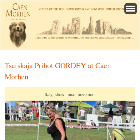
Tsarskaja Prihot GORDEY at Caen
Morhen
Italy, show - nice movement