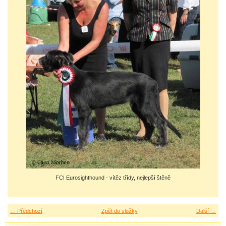
FCI Eurosighthound - vítěz třídy, nejlepší štěně
← Předchozí
Zpět do složky
Další →