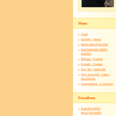
Menu
Úvod
Novinky - News
IRISH WOLFHOUND
DACHSHUND WIRE-
HAIRED
Štěňata - Puppies
Kontakt - Contact
Vrhy IW - Litters IW
Vrhy Jezevčík - Litters
Dachshund
Vzpomínáme - In memory
Fotoalbum
ALBUMS IRISH
WOLFHOUNDS