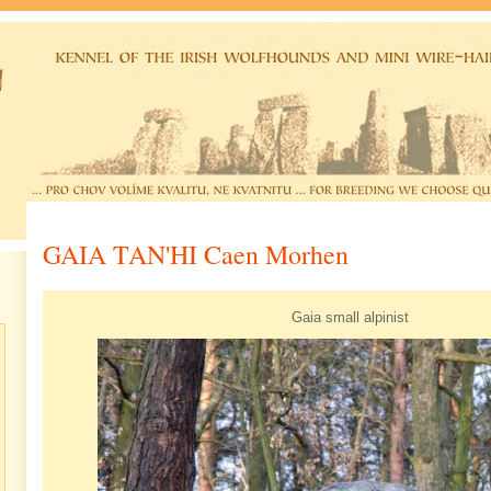
GAIA TAN'HI Caen Morhen
Gaia small alpinist