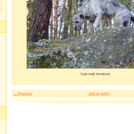
Gaia malý horolezec
← Předchozí
Zpět do složky