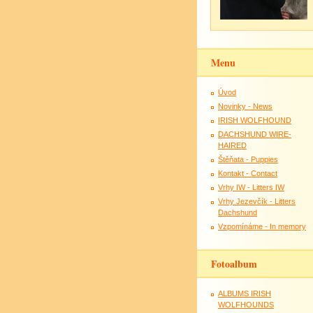
Menu
Úvod
Novinky - News
IRISH WOLFHOUND
DACHSHUND WIRE-
HAIRED
Štěňata - Puppies
Kontakt - Contact
Vrhy IW - Litters IW
Vrhy Jezevčík - Litters
Dachshund
Vzpomínáme - In memory
Fotoalbum
ALBUMS IRISH
WOLFHOUNDS