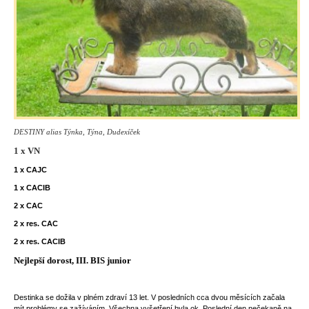
DESTINY alias Týnka, Týna, Dudexíček
1 x VN
1 x CAJC
1 x CACIB
2 x CAC
2 x res. CAC
2 x res. CACIB
Nejlepší dorost, III. BIS junior
Destinka se dožila v plném zdraví 13 let. V posledních cca dvou měsících začala
mít problémy se zažíváním. Všechna vyšetření byla ok. Poslední den nečekaně na