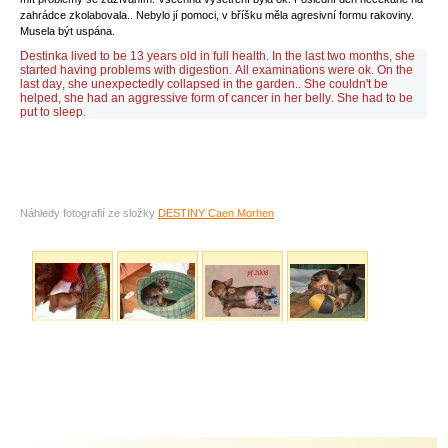
zahrádce zkolabovala.. Nebylo jí pomoci, v bříšku měla agresivní formu rakoviny.
Musela být uspána.
Destinka lived to be 13 years old in full health. In the last two months, she
started having problems with digestion. All examinations were ok. On the
last day, she unexpectedly collapsed in the garden.. She couldn't be
helped, she had an aggressive form of cancer in her belly. She had to be
put to sleep.
Náhledy fotografií ze složky
DESTINY Caen Morhen