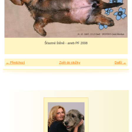
Šťastné štěně - aneb PF 2008
← Předchozí
Zpět do složky
Další →