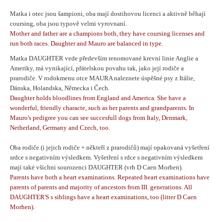
Matka i otec jsou šampioni, oba mají dostihovou licenci a aktivně běhají
coursing, oba jsou typově velmi vyrovnaní.
Mother and father are a champions both, they have coursing licenses and
run both races. Daughter and Mauro are balanced in type.
Matka DAUGHTER vede především renomované krevní linie Anglie a
Ameriky, má vynikající, přátelskou povahu tak, jako její rodiče a
prarodiče. V rodokmenu otce MAURA naleznete úspěšné psy z Itálie,
Dánska, Holandska, Německa i Čech.
Daughter holds bloodlines from England and America. She have a
wonderful, friendly characte, such as her parents and grandparents. In
Mauro's pedigree you can see succesfull dogs from Italy, Denmark,
Netherland, Germany and Czech, too.
Oba rodiče (i jejich rodiče + někteří z prarodičů) mají opakovaná vyšetření
srdce s negativním výsledkem.
Vyšetření s rdce s negativním výsledkem
mají také všichni sourozenci DAUGHTER (vrh D Caen Morhen).
Parents have both a heart examinations. Repeated heart examinations have
parents of parents and majority of ancestors from III. generations. All
DAUGHTER'S s siblings have a heart examinations, too (litter D Caen
Morhen).