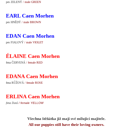
pes ZELENÝ
/ male GREEN
EARL Caen Morhen
pes HNĚDÝ
/ male BROWN
EDAN Caen Morhen
pes FIALOVÝ
/ male VIOLET
ÉLAINE Caen Morhen
fena ČERVENÁ
/ female RED
EDANA Caen Morhen
fena RŮŽOVÁ
/ female ROSE
ERLINA Caen Morhen
fena žlutá
/ female YELLOW
Všechna štěňátka již mají své milující majitele.
All our puppies still have their loving owners.