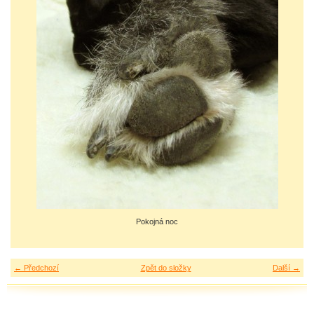
Pokojná noc
← Předchozí
Zpět do složky
Další →