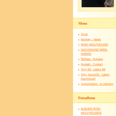
Menu
Úvod
Novinky - News
IRISH WOLFHOUND
DACHSHUND WIRE-
HAIRED
Štěňata - Puppies
Kontakt - Contact
Vrhy IW - Litters IW
Vrhy Jezevčík - Litters
Dachshund
Vzpomínáme - In memory
Fotoalbum
ALBUMS IRISH
WOLFHOUNDS