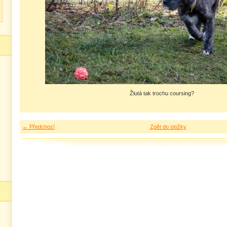
Žlutá tak trochu coursing?
← Předchozí
Zpět do složky