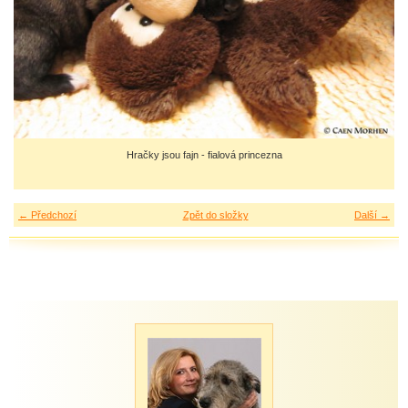
Hračky jsou fajn - fialová princezna
← Předchozí
Zpět do složky
Další →